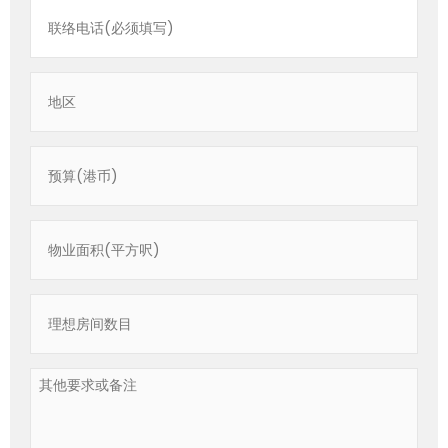
Location
Budget
(HKS)
Size
Bedroom
Desired
Requests
/
Questions
/