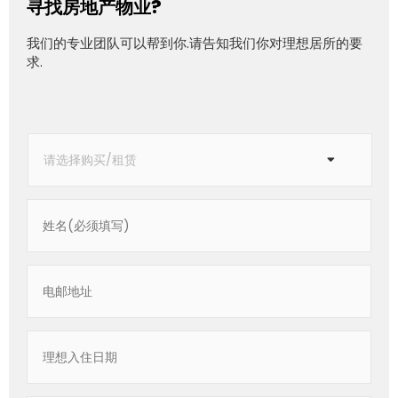
寻找房地产物业?
我们的专业团队可以帮到你.请告知我们你对理想居所的要
求.
Please
select
purchase
/
lease
*
Name
*
Email
Desired
Date
Phone
*